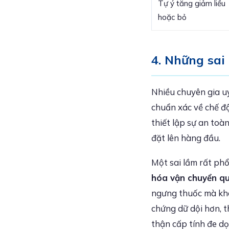
Tự ý tăng giảm liều
hoặc bỏ
4. Những sai
Nhiều chuyên gia uy
chuẩn xác về chế đ
thiết lập sự an toà
đặt lên hàng đầu.
Một sai lầm rất phổ
hóa vận chuyển qu
ngưng thuốc mà khôn
chứng dữ dội hơn, t
thận cấp tính đe dọ