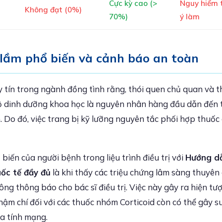
Cực kỳ cao (>
Nguy hiểm 
Không đạt (0%)
70%)
ý làm
 lầm phổ biến và cảnh báo an toàn
 tín trong ngành đồng tình rằng, thói quen chủ quan và t
ộ dinh dưỡng khoa học là nguyên nhân hàng đầu dẫn đến t
n. Do đó, việc trang bị kỹ lưỡng nguyên tắc phối hợp thuốc
 biến của người bệnh trong liệu trình điều trị với
Hướng d
ốc tế đầy đủ
là khi thấy các triệu chứng lâm sàng thuyên 
g thông báo cho bác sĩ điều trị. Việc này gây ra hiện tư
hậm chí đối với các thuốc nhóm Corticoid còn có thể gây 
a tính mạng.