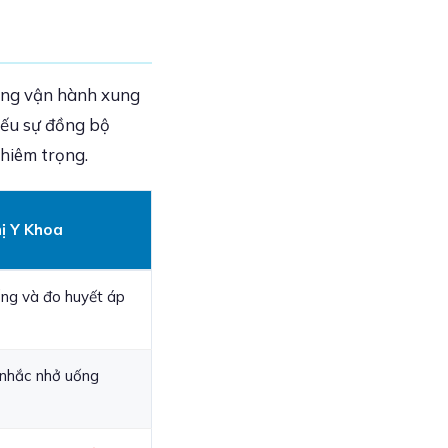
ường vận hành xung
iếu sự đồng bộ
ghiêm trọng.
ị Y Khoa
sống và đo huyết áp
 nhắc nhở uống