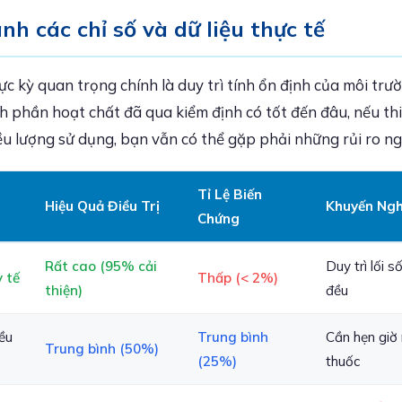
nh các chỉ số và dữ liệu thực tế
ực kỳ quan trọng chính là duy trì tính ổn định của môi tr
h phần hoạt chất đã qua kiểm định có tốt đến đâu, nếu th
iều lượng sử dụng, bạn vẫn có thể gặp phải những rủi ro n
Tỉ Lệ Biến
Hiệu Quả Điều Trị
Khuyến Ngh
Chứng
Rất cao (95% cải
Duy trì lối 
 tế
Thấp (< 2%)
thiện)
đều
ều
Trung bình
Cần hẹn giờ
Trung bình (50%)
(25%)
thuốc