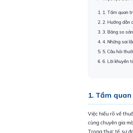
1. Tầm quan t
2. Hướng dẫn c
3. Bảng so sánh
4. Những sai l
5. Câu hỏi thư
6. Lời khuyên t
1. Tầm quan
Việc hiểu rõ về thu
cùng chuyên gia mà 
Trong thực tế, sự đ