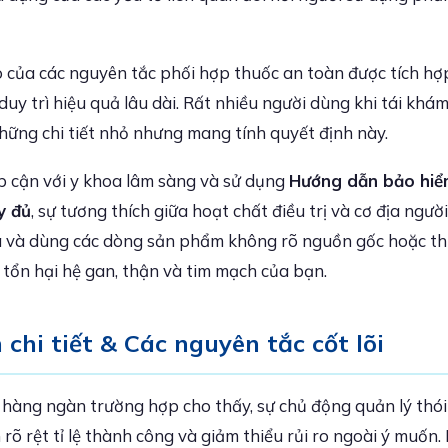
ò của các nguyên tắc phối hợp thuốc an toàn được tích hợ
uy trì hiệu quả lâu dài. Rất nhiều người dùng khi tái khám 
hững chi tiết nhỏ nhưng mang tính quyết định này.
ếp cận với y khoa lâm sàng và sử dụng
Hướng dẫn bảo hiể
y đủ
, sự tương thích giữa hoạt chất điều trị và cơ địa ngườ
 và dùng các dòng sản phẩm không rõ nguồn gốc hoặc thu
m tổn hại hệ gan, thận và tim mạch của bạn.
chi tiết & Các nguyên tắc cốt lõi
ừ hàng ngàn trường hợp cho thấy, sự chủ động quản lý thó
 rõ rệt tỉ lệ thành công và giảm thiểu rủi ro ngoài ý muốn.