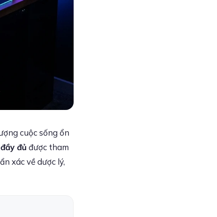
 lượng cuộc sống ổn
 đầy đủ
được tham
n xác về dược lý,