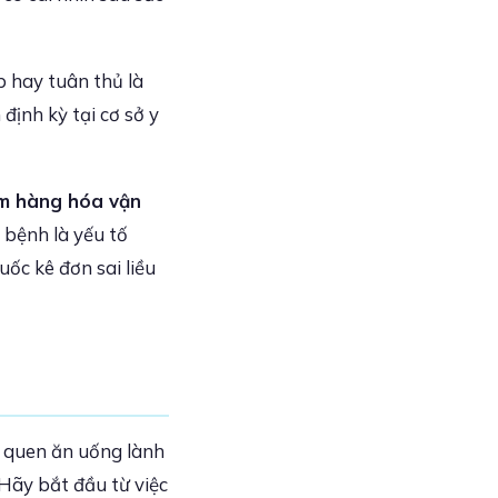
p hay tuân thủ là
định kỳ tại cơ sở y
m hàng hóa vận
i bệnh là yếu tố
ốc kê đơn sai liều
i quen ăn uống lành
 Hãy bắt đầu từ việc