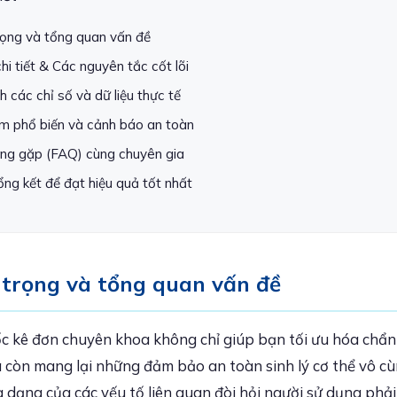
rọng và tổng quan vấn đề
hi tiết & Các nguyên tắc cốt lõi
 các chỉ số và dữ liệu thực tế
ầm phổ biến và cảnh báo an toàn
ờng gặp (FAQ) cùng chuyên gia
ổng kết để đạt hiệu quả tốt nhất
 trọng và tổng quan vấn đề
ốc kê đơn chuyên khoa không chỉ giúp bạn tối ưu hóa chẩn
còn mang lại những đảm bảo an toàn sinh lý cơ thể vô cùn
a dạng của các yếu tố liên quan đòi hỏi người sử dụng phải