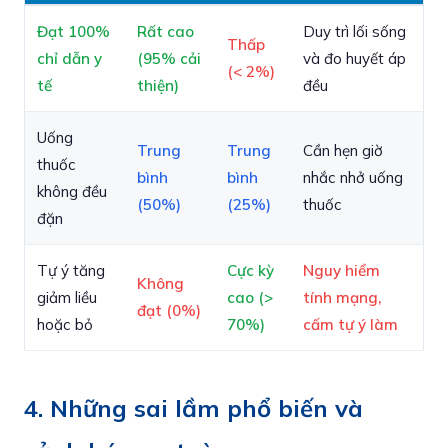
Đạt 100%
Rất cao
Duy trì lối sống
Thấp
chỉ dẫn y
(95% cải
và đo huyết áp
(< 2%)
tế
thiện)
đều
Uống
Trung
Trung
Cần hẹn giờ
thuốc
bình
bình
nhắc nhở uống
không đều
(50%)
(25%)
thuốc
đặn
Tự ý tăng
Cực kỳ
Nguy hiểm
Không
giảm liều
cao (>
tính mạng,
đạt (0%)
hoặc bỏ
70%)
cấm tự ý làm
4. Những sai lầm phổ biến và