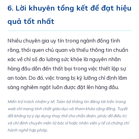
6. Lời khuyên tổng kết để đạt hiệu
quả tốt nhất
Nhiều chuyên gia uy tín trong ngành đồng tình
rằng, thói quen chủ quan và thiếu thông tin chuẩn
xác về chỉ số đo lường sức khỏe là nguyên nhân
hàng đầu dẫn đến thất bại trong việc thiết lập sự
an toàn. Do đó, việc trang bị kỹ lưỡng chỉ định lâm
sàng nghiêm ngặt luôn được đặt lên hàng đầu.
Miễn trừ trách nhiệm y tế: Toàn bộ thông tin đăng tải trên trang
web chỉ mang tính chất giáo dục và tham khảo cộng đồng. Tuyệt
đối không tự ý áp dụng thay thế cho chẩn đoán, phác đồ điều trị
và chỉ định chuyên môn từ bác sĩ hoặc nhân viên y tế có chứng chỉ
hành nghề hợp pháp.