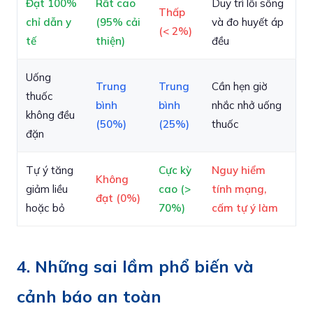
Đạt 100%
Rất cao
Duy trì lối sống
Thấp
chỉ dẫn y
(95% cải
và đo huyết áp
(< 2%)
tế
thiện)
đều
Uống
Trung
Trung
Cần hẹn giờ
thuốc
bình
bình
nhắc nhở uống
không đều
(50%)
(25%)
thuốc
đặn
Tự ý tăng
Cực kỳ
Nguy hiểm
Không
giảm liều
cao (>
tính mạng,
đạt (0%)
hoặc bỏ
70%)
cấm tự ý làm
4. Những sai lầm phổ biến và
cảnh báo an toàn